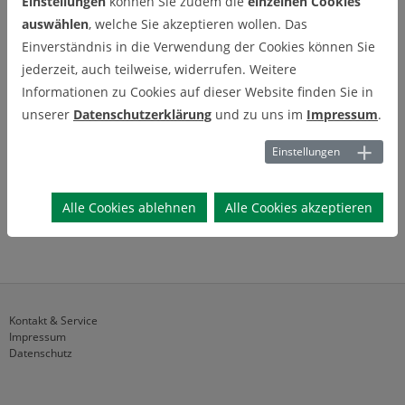
Einstellungen
können Sie zudem die
einzelnen Cookies
Projekt- und
auswählen
, welche Sie akzeptieren wollen. Das
Einverständnis in die Verwendung der Cookies können Sie
Abschlussarbeiten
jederzeit, auch teilweise, widerrufen. Weitere
Informationen zu Cookies auf dieser Website finden Sie in
Projektarbeiten und Abschlussarbeiten (Bachelor / Master /
unserer
Datenschutzerklärung
und zu uns im
Impressum
.
Diplom) sind regelmäßig bei uns im Institut möglich.
Einstellungen
Alle Cookies ablehnen
Alle Cookies akzeptieren
Kontakt & Service
Impressum
Datenschutz