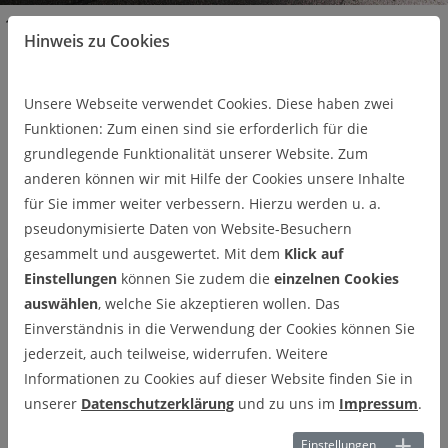
Institut
Mitarbeiter
Bereichsleiter
Hinweis zu Cookies
Dr.-Ing. Henning Wiche (nebenamtlich)
Dr.-Ing. Henning Wiche
Unsere Webseite verwendet Cookies. Diese haben zwei
(nebenamtlich)
Funktionen: Zum einen sind sie erforderlich für die
grundlegende Funktionalität unserer Website. Zum
Clausthaler Zentrum für Materialtechnik
anderen können wir mit Hilfe der Cookies unsere Inhalte
Agricolastr. 2
für Sie immer weiter verbessern. Hierzu werden u. a.
38678 Clausthal-Zellerfeld
pseudonymisierte Daten von Website-Besuchern
gesammelt und ausgewertet. Mit dem
Klick auf
Einstellungen
können Sie zudem die
einzelnen Cookies
auswählen
, welche Sie akzeptieren wollen. Das
Einverständnis in die Verwendung der Cookies können Sie
jederzeit, auch teilweise, widerrufen. Weitere
Informationen zu Cookies auf dieser Website finden Sie in
unserer
Datenschutzerklärung
und zu uns im
Impressum
.
Einstellungen