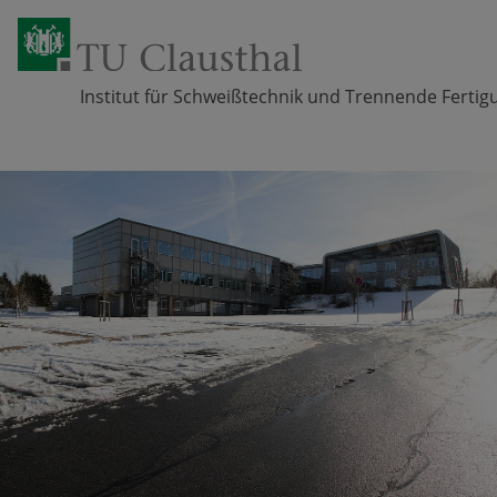
Institut für Schweißtechnik und Trennende Ferti
Zum Inhalt springen