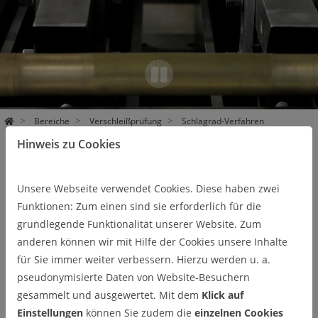
Pa
use
Bereiche
Verschleißprüfung
Schlagrad-Verfahren
Hinweis zu Cookies
Schlagrad-Verfahren
Unsere Webseite verwendet Cookies. Diese haben zwei
Funktionen: Zum einen sind sie erforderlich für die
grundlegende Funktionalität unserer Website. Zum
Das Schlagradprüfverfahren stellt die Bedingungen unter
anderen können wir mit Hilfe der Cookies unsere Inhalte
kombinierter schlagender/stoßender und abrasiver
für Sie immer weiter verbessern. Hierzu werden u. a.
Beanspruchung nach und erlaubt es, eine große Breite an
pseudonymisierte Daten von Website-Besuchern
Materialien zu testen. Hierbei wird Abrasivgut in den Kontakt
gesammelt und ausgewertet. Mit dem
Klick auf
von rotierenden Schlagkörpern und einem festen Amboss
Einstellungen
können Sie zudem die
einzelnen Cookies
gebracht, Bild1. Als Probenkörper sind sowohl die