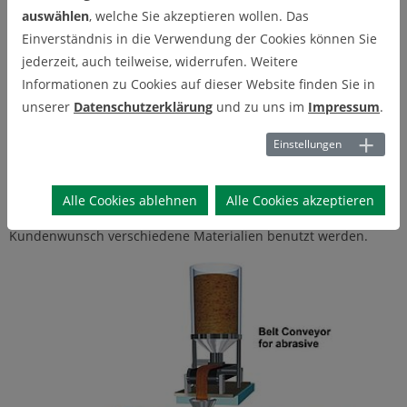
auswählen
, welche Sie akzeptieren wollen. Das
Schlagelemente, als auch der Amboss prüfbar. Während des
Einverständnis in die Verwendung der Cookies können Sie
Versuches besteht die Möglichkeit, die aufgebrachte
jederzeit, auch teilweise, widerrufen. Weitere
Schlagkraft über eine Kraftmessdose zu protokollieren. Der
Informationen zu Cookies auf dieser Website finden Sie in
Massenstrom des Abrasivgutes kann mit einer Toleranz von
unserer
Datenschutzerklärung
und zu uns im
Impressum
.
±5g/min genau eingestellt werden und bleibt für die
verschiedenen Prüfvarianten konstant.
Einstellungen
Die Proben werden vor und nach dem Versuch gewogen und
der Abtrag wird in mg oder bei bekannter Werkstoffdichte in
Alle Cookies ablehnen
Alle Cookies akzeptieren
3
mm
angegeben. Als Abrasivgüter können je nach
Kundenwunsch verschiedene Materialien benutzt werden.